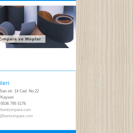
Zımpara ve Moplar
ileri
 San.sit. 14 Cad. No:22
ayseri
: 0536 795 5176
kentzimpara.com
zimpara.com