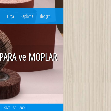
u
Fırça
Kaplama
İletişim
PARA ve MOPLAR
I
KNT 150 --200