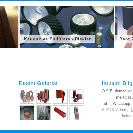
ALİBRE ZIMPARA MAKİNASI
Kauçuk ve Poliüretan Diskler
Bant 
Resim Galerisi
İletişim Bilg
O.S.B. demirciler
melikgazi/K
Tel :
Whatsapp 
E-POSTA:kemal@
hakan@kent