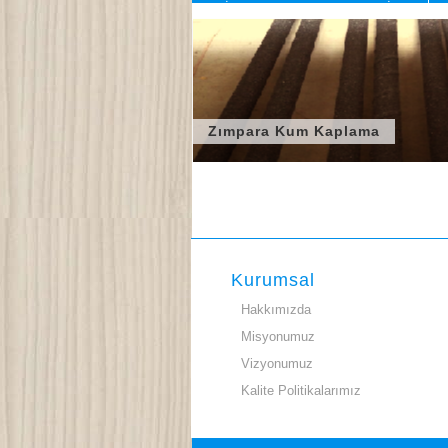
POLİSAJ BANT ZIMPARA MAKİNASI
K
Zımpara Kum Kaplama
Kurumsal
Hakkımızda
Misyonumuz
Vizyonumuz
Kalite Politikalarımız