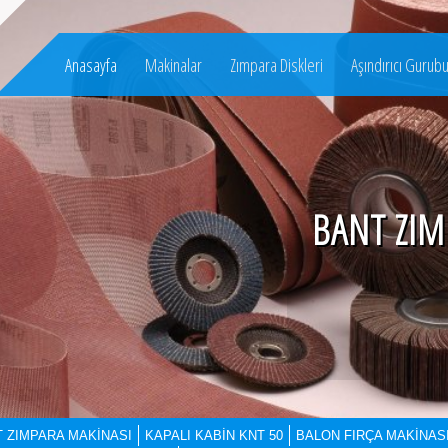
Anasayfa
Makinalar
Zımpara Diskleri
Aşındırıcı Gurub
BANT ZIM
T ZIMPARA MAKİNASI
KAPALI KABİN KNT 50
BALON FIRÇA MAKİNAS