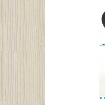
zı
KU