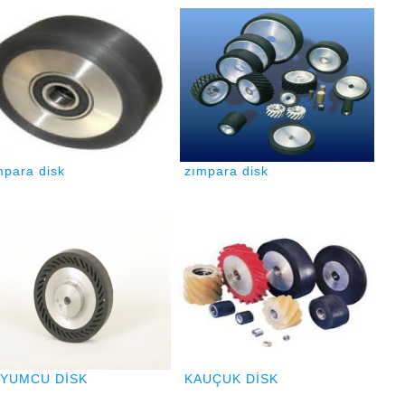
mpara disk
zımpara disk
YUMCU DİSK
KAUÇUK DİSK