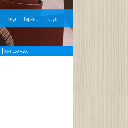
u
Fırça
Kaplama
İletişim
I
KNT 150 --200