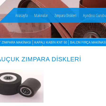
Anasayfa
Makinalar
Zımpara Diskleri
Aşındırıcı Gurub
T ZIMPARA MAKİNASI
KAPALI KABİN KNT 50
BALON FIRÇA MAKİNAS
ALİBRE ZIMPARA MAKİNASI
AUÇUK ZIMPARA DİSKLERİ