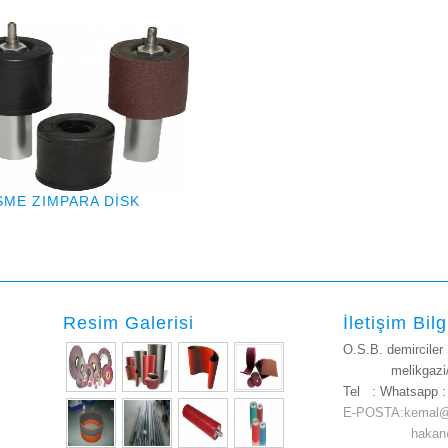
ŞME ZIMPARA DİSK
Resim Galerisi
İletişim Bilg
O.S.B. demirciler
melikgazi/K
Tel :
Whatsapp 
E-POSTA:kemal@
hakan@kent