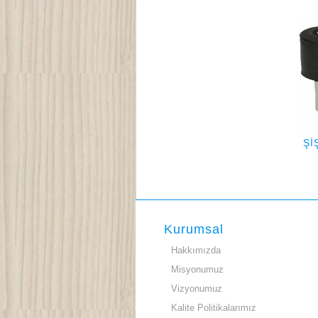
Şİ
Kurumsal
Hakkımızda
Misyonumuz
Vizyonumuz
Kalite Politikalarımız