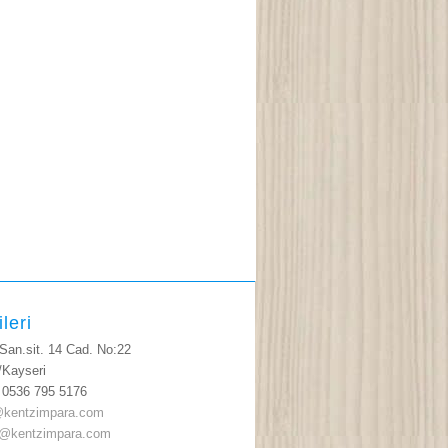
ileri
 San.sit. 14 Cad. No:22
ayseri
: 0536 795 5176
kentzimpara.com
zimpara.com