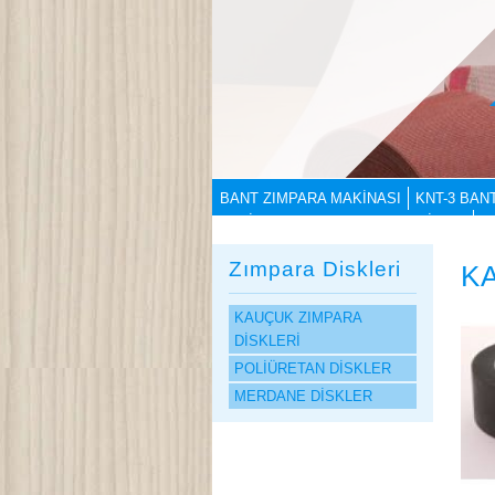
BANT ZIMPARA MAKİNASI
KNT-3 BAN
POLİSAJ BANT ZIMPARA MAKİNASI
K
Zımpara Diskleri
K
KAUÇUK ZIMPARA
DİSKLERİ
POLİÜRETAN DİSKLER
MERDANE DİSKLER