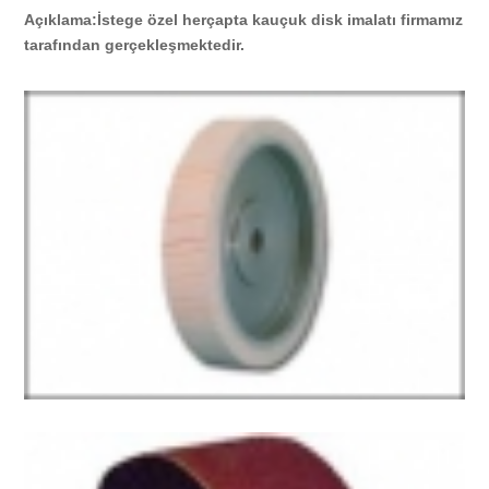
Açıklama:İstege özel herçapta kauçuk disk imalatı firmamız
tarafından gerçekleşmektedir.
KNT 150 --200
İletişim
POLİSAJ BANT ZIMPARA MAKİNASI
KALİBRE ZIMPARA MAKİNASI