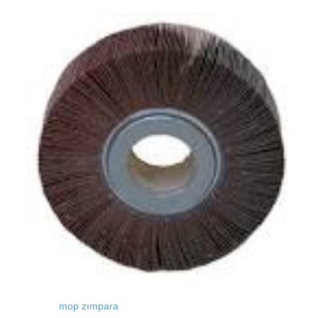
mop zımpara