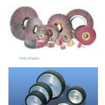
mop zımpara