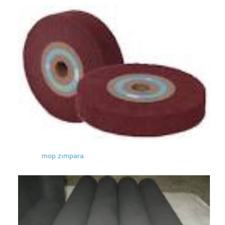
mop zımpara