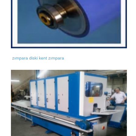
zımpara diski kent zımpara