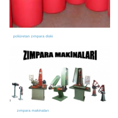
poliüretan zımpara diski
zımpara makinaları