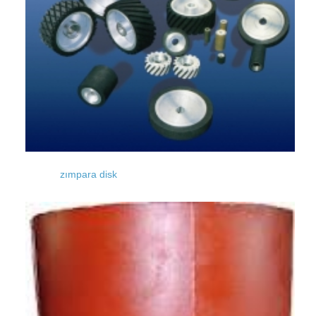
zımpara disk