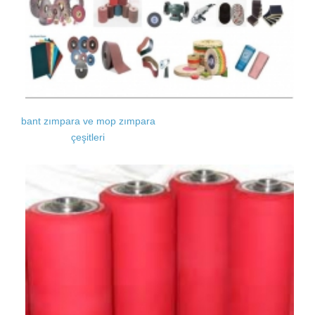
bant zımpara ve mop zımpara
çeşitleri