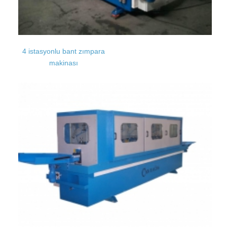
4 istasyonlu bant zımpara
makinası