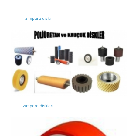
zımpara diski
zımpara diskleri