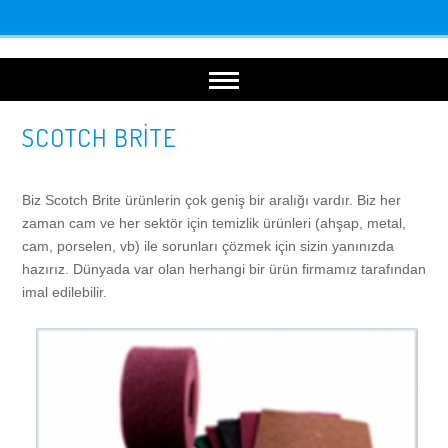
SCOTCH BRİTE
Anasayfa
Makinalar
Biz Scotch Brite ürünlerin çok geniş bir aralığı vardır. Biz her
zaman cam ve her sektör için temizlik ürünleri (ahşap, metal,
cam, porselen, vb) ile sorunları çözmek için sizin yanınızda
BANT ZIMPARA MAKİNASI
Zımpara Diskleri
hazırız. Dünyada var olan herhangi bir ürün firmamız tarafından
imal edilebilir.
KNT-3 BANT ZIMPARA MAKİNASI
KAUÇUK ZIMPARA DİSKLERİ
Aşındırıcı Gurubu
KAPALI KABİN KNT 50
POLİÜRETAN DİSKLER
Fırça
BALON FIRÇA MAKİNASI
MERDANE DİSKLER
Kaplama