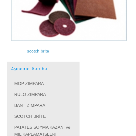
KNT 150 --200
İletişim
POLİSAJ BANT ZIMPARA MAKİNASI
KALİBRE ZIMPARA MAKİNASI
scotch brite
Aşındırıcı Gurubu
MOP ZIMPARA
RULO ZIMPARA
BANT ZIMPARA
SCOTCH BRİTE
PATATES SOYMA KAZANI ve
MİL KAPLAMA İŞLERİ