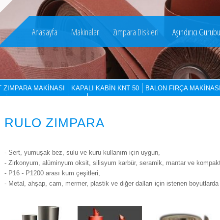
Anasayfa
Makinalar
Zımpara Diskleri
Aşındırıcı Gurub
T ZIMPARA MAKİNASI
KAPALI KABİN KNT 50
BALON FIRÇA MAKİNAS
ALİBRE ZIMPARA MAKİNASI
RULO ZIMPARA
- Sert, yumuşak bez, sulu ve kuru kullanım için uygun,
- Zirkonyum, alüminyum oksit, silisyum karbür, seramik, mantar ve kompakt 
- P16 - P1200 arası kum çeşitleri,
- Metal, ahşap, cam, mermer, plastik ve diğer dalları için istenen boyutlarda k