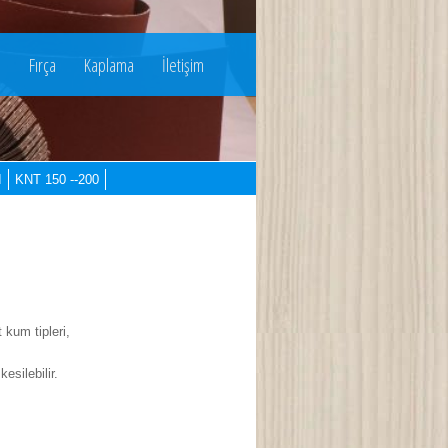
u
Fırça
Kaplama
İletişim
I
KNT 150 --200
kum tipleri,
esilebilir.